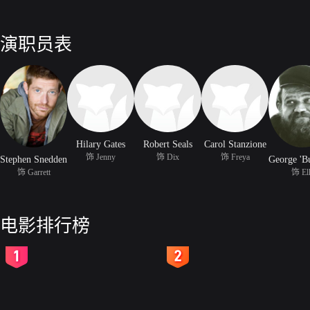
演职员表
Hilary Gates
Robert Seals
Carol Stanzione
饰 Jenny
饰 Dix
饰 Freya
Stephen Snedden
饰 Garrett
饰 El
电影排行榜
2
3