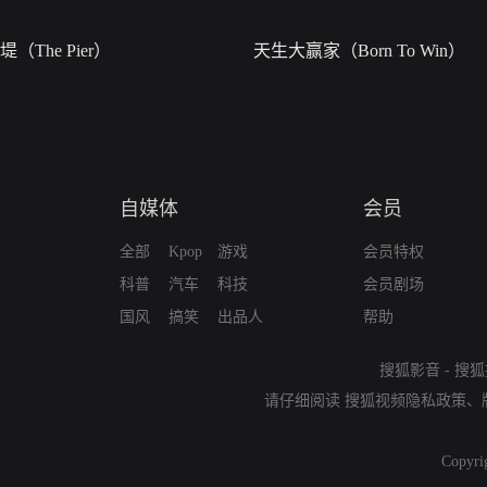
堤（The Pier）
天生大赢家（Born To Win）
自媒体
会员
全部
Kpop
游戏
会员特权
科普
汽车
科技
会员剧场
国风
搞笑
出品人
帮助
搜狐影音
-
搜狐
请仔细阅读
搜狐视频隐私政策
、
Copyri