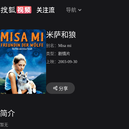
导航
米萨和狼
别名：
Misa mi
类型：
剧情片
上映：
2003-09-30
分享
简介
暂无