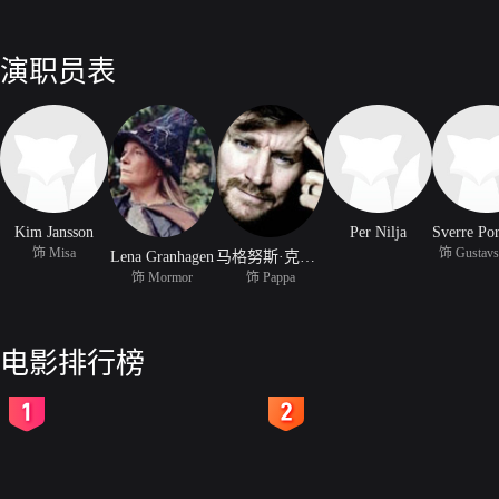
演职员表
Kim Jansson
Per Nilja
Sverre Po
饰 Misa
饰 Gustavs
Lena Granhagen
马格努斯·克雷佩
饰 Mormor
饰 Pappa
电影排行榜
2
3