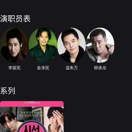
演职员表
李振宪
金洙宪
温朱万
柳承龙
系列