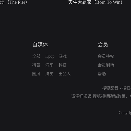
堤（The Pier）
天生大赢家（Born To Win）
自媒体
会员
全部
Kpop
游戏
会员特权
科普
汽车
科技
会员剧场
国风
搞笑
出品人
帮助
搜狐影音
-
搜狐
请仔细阅读
搜狐视频隐私政策
、
Copyri