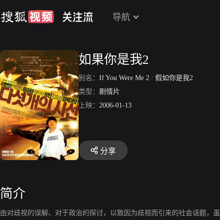
导航
如果你是我2
别名：
If You Were Me 2
/
假如你是我2
类型：
剧情片
上映：
2006-01-13
分享
简介
由对歧视的误解、对于政治的探讨，以致因为歧视而引来的社会话题，虽