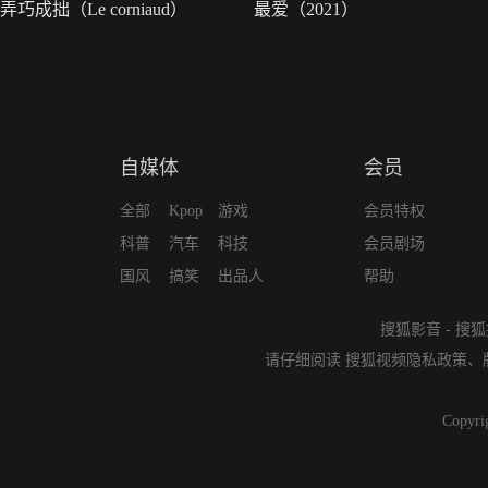
弄巧成拙（Le corniaud）
最爱（2021）
自媒体
会员
全部
Kpop
游戏
会员特权
科普
汽车
科技
会员剧场
国风
搞笑
出品人
帮助
搜狐影音
-
搜狐
请仔细阅读
搜狐视频隐私政策
、
Copyri