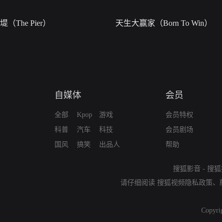
堤（The Pier）
天生大赢家（Born To Win）
自媒体
会员
全部
Kpop
游戏
会员特权
科普
汽车
科技
会员剧场
国风
搞笑
出品人
帮助
搜狐影音
-
搜狐
请仔细阅读
搜狐视频隐私政策
、
Copyri