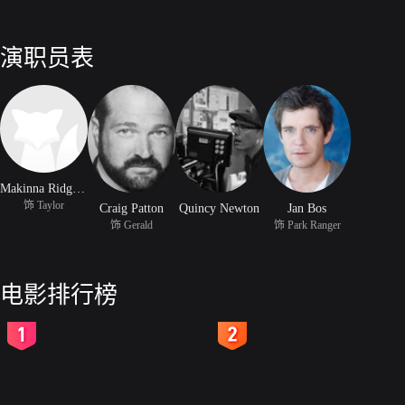
演职员表
Makinna Ridgway
饰 Taylor
Craig Patton
Quincy Newton
Jan Bos
饰 Gerald
饰 Park Ranger
电影排行榜
2
3