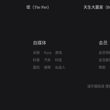
堤（The Pier）
天生大赢家（Bor
自媒体
会员
全部
Kpop
游戏
会员特
科普
汽车
科技
会员剧
国风
搞笑
出品人
帮助
请仔细阅读
搜