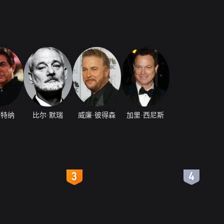
曼特纳
比尔·默瑞
威廉·彼得森
加里·西尼斯
4
5