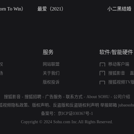
n To Win）
最爱（2021）
小二黑结婚
服务
软件/智能硬件
权
网站联盟
移动客户端
场
关于我们
搜狐影音
直
版权投诉
搜狐视频TV
搜狐影音
-
搜狐招聘
-
广告服务
-
联系方式
-
About SOHU
-
公司介绍
狐视频隐私政策
、
版权声明
、
反盗版和反盗链权利声明
举报邮箱
jubaoso
备案号：
京ICP证030367号-1
Copyright © 2024 Sohu.com Inc.All Rights Reserved.