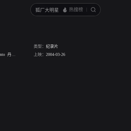
类型：
纪录片
nto
丹尼斯·弗兰茨
上映：
乔·曼特纳
2004-03-26
比尔·默瑞
威廉·彼得森
加里·西尼斯