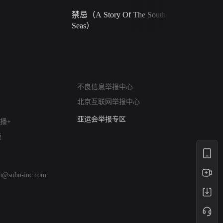
禁忌（A Story Of The South
火球（Ball 
Seas）
网络暴力有害信息举报
不良信息举报中心
12318 文化市场举报
北京互联网举报中心
算法推荐专项举报
亚运会举报专区
播+
涉历史虚无举报
版
网络谣言信息专项
涉政举报入口
涉未成年人举报
hu@sohu-inc.com
清朗自媒体乱象举报
涉民族宗教有害信息举报
清朗·生活服务类内容举报
清朗春节网络环境整治