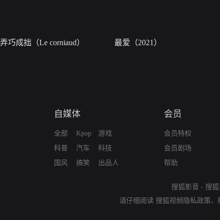
弄巧成拙（Le corniaud）
最爱（2021）
自媒体
会员
全部
Kpop
游戏
会员特权
科普
汽车
科技
会员剧场
国风
搞笑
出品人
帮助
搜狐影音
-
搜狐
请仔细阅读
搜狐视频隐私政策
、