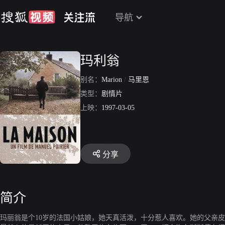
导航
玛利翁
别名：
Marion
/
马里恩
类型：
剧情片
上映：
1997-03-05
分享
简介
玛丽翁是个10岁的法国小姑娘，她天真活泼，十分惹人喜欢。她的父亲皮