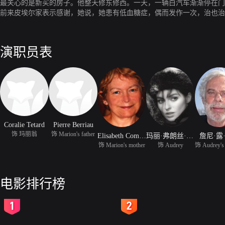
最关心的是新买的房子。他整天修东修西。一天，一辆白汽车渐渐停在门
前来皮埃尔家表示感谢，她说，她患有低血糖症，偶而发作一次，治也治
黎，在诺曼底也有自己的房子，每个周末几乎都来这里度假和休息。他们
在和奥德里一家交往十分密切。虽然也曾发生过一些小小的误会，这些小
不富裕，很想接济他们，甚至想到收养玛丽翁，但几次见面都不好意思开
演职员表
还是决定友好而坚决地谢绝了朋友的建议。
Coralie Tetard
Pierre Berriau
饰 玛丽翁
饰 Marion's father
Elisabeth Commelin
玛丽·弗朗丝·皮西尔
詹尼·露
饰 Marion's mother
饰 Audrey
电影排行榜
2
3