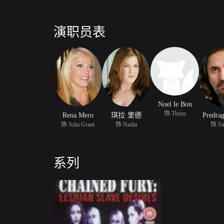
演职员表
Noel le Bon
饰 Thorn
Rena Mero
琪拉·里德
Predrag
饰 Julia Grant
饰 Nadia
饰 Si
系列