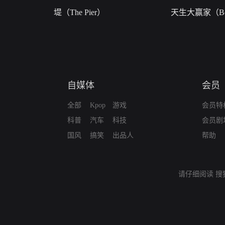
堤（The Pier）
天生大赢家（Bor
自媒体
会员
全部
Kpop
游戏
会员特
科普
汽车
科技
会员剧
国风
搞笑
出品人
帮助
请仔细阅读
搜