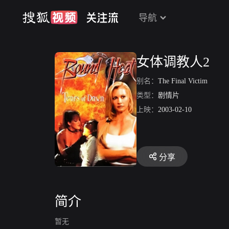
导航
女体调教人2
别名：
The Final Victim
类型：
剧情片
上映：
2003-02-10
分享
简介
暂无