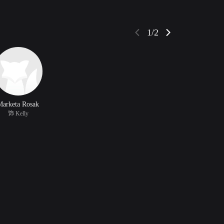
1/2
Marketa Rosak
饰 Kelly