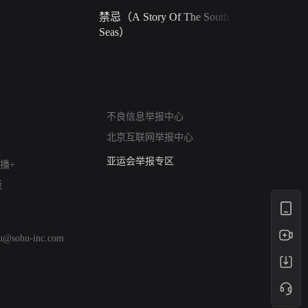
禁忌（A Story Of The South
火球（Ball 
Seas）
网络暴力有害信息举报
不良信息举报中心
12318 文化市场举报
北京互联网举报中心
算法推荐专项举报
亚运会举报专区
播+
涉历史虚无举报
版
网络谣言信息专项
涉政举报入口
涉未成年人举报
hu@sohu-inc.com
清朗自媒体乱象举报
涉民族宗教有害信息举报
清朗·生活服务类内容举报
清朗春节网络环境整治