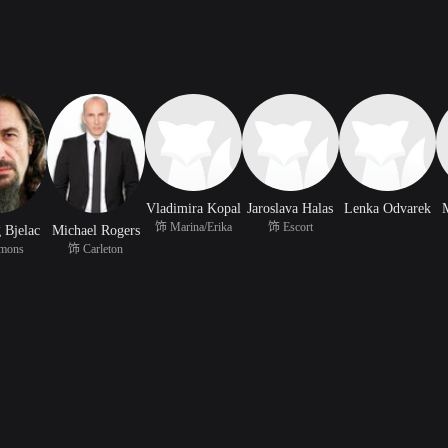
Vladimira Kopal
Jaroslava Halas
Lenka Odvarek
饰 Marina/Erika
饰 Escort
 Bjelac
Michael Rogers
mons
饰 Carleton