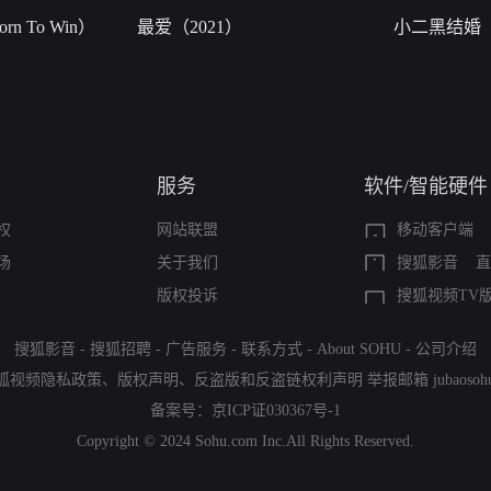
n To Win）
最爱（2021）
小二黑结婚
服务
软件/智能硬件
权
网站联盟
移动客户端
场
关于我们
搜狐影音
直
版权投诉
搜狐视频TV
搜狐影音
-
搜狐招聘
-
广告服务
-
联系方式
-
About SOHU
-
公司介绍
狐视频隐私政策
、
版权声明
、
反盗版和反盗链权利声明
举报邮箱
jubaoso
备案号：
京ICP证030367号-1
Copyright © 2024 Sohu.com Inc.All Rights Reserved.