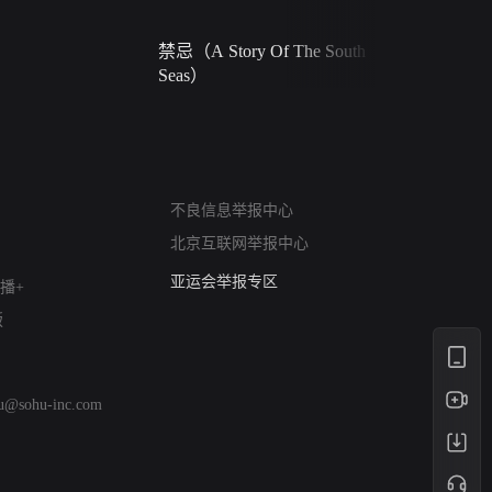
禁忌（A Story Of The South
火球（Ball 
Seas）
网络暴力有害信息举报
不良信息举报中心
12318 文化市场举报
北京互联网举报中心
算法推荐专项举报
亚运会举报专区
播+
涉历史虚无举报
版
网络谣言信息专项
涉政举报入口
涉未成年人举报
hu@sohu-inc.com
清朗自媒体乱象举报
涉民族宗教有害信息举报
清朗·生活服务类内容举报