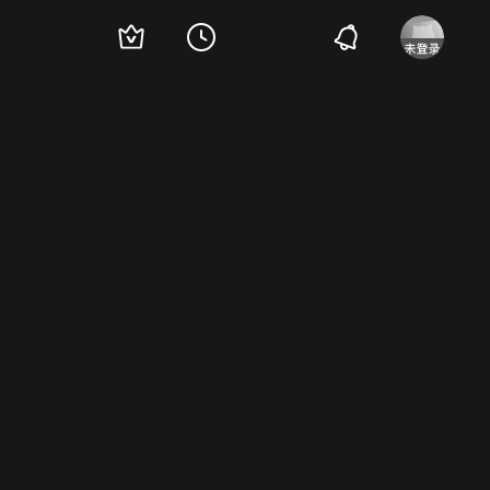
Pavez
Mar Regueras
Josep Julien
伊万·莫拉雷斯
Maria Pau Pigem
Carlos L