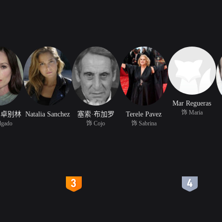
Mar Regueras
饰 Maria
·卓别林
Natalia Sanchez
塞索·布加罗
Terele Pavez
lgado
饰 Cojo
饰 Sabrina
4
5