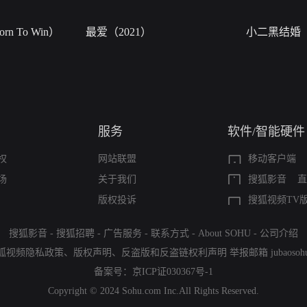
n To Win）
最爱（2021）
小二黑结婚
服务
软件/智能硬件
权
网站联盟
移动客户端
场
关于我们
搜狐影音
直
版权投诉
搜狐视频TV
搜狐影音
-
搜狐招聘
-
广告服务
-
联系方式
-
About SOHU
-
公司介绍
狐视频隐私政策
、
版权声明
、
反盗版和反盗链权利声明
举报邮箱
jubaoso
备案号：
京ICP证030367号-1
Copyright © 2024 Sohu.com Inc.All Rights Reserved.