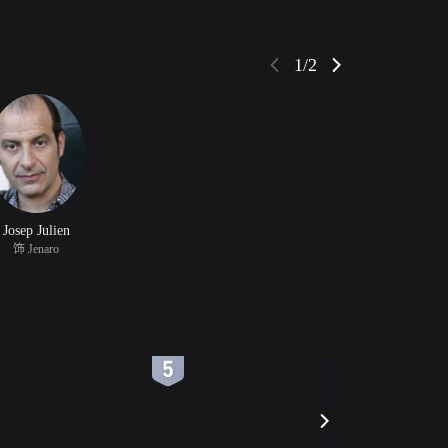
1/2
Josep Julien
饰 Jenaro
6
7