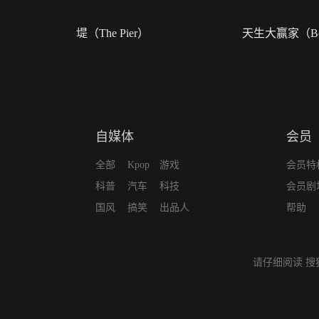
堤（The Pier）
天生大赢家（Bor
自媒体
会员
全部
Kpop
游戏
会员特
科普
汽车
科技
会员剧
国风
搞笑
出品人
帮助
请仔细阅读
搜