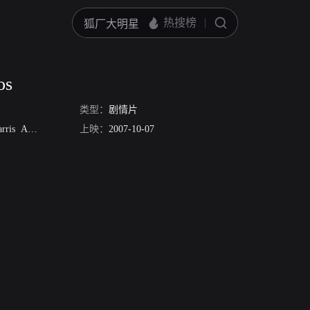
os
类型：
剧情片
rris
Azzdine Benaji
上映：
杰拉丁·卓别林
2007-10-07
Natalia Sanchez
塞索·布加罗
Terele 