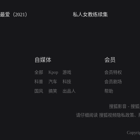
最爱（2021）
私人女教练续集
自媒体
会员
全部
Kpop
游戏
会员特权
科普
汽车
科技
会员剧场
国风
搞笑
出品人
帮助
搜狐影音
-
搜狐
请仔细阅读
搜狐视频隐私政策
、
Copyri