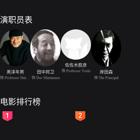
演职员表
佐佐木胜彦
饰 Professor Yoshi
黑泽年男
田中邦卫
岸田森
饰 Professor Shiraki
饰 Doc Shimimura
饰 The Principal
电影排行榜
2
3