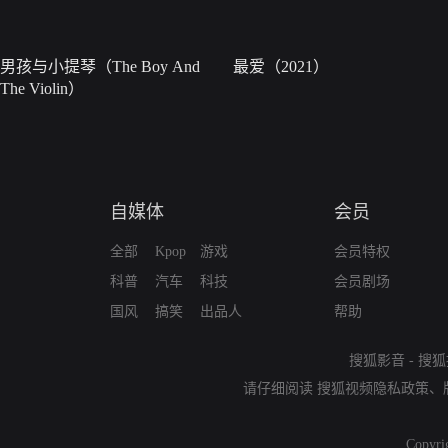
男孩与小提琴（The Boy And
最爱（2021）
The Violin）
自媒体
会员
全部
Kpop
游戏
会员特权
科普
汽车
科技
会员剧场
国风
搞笑
出品人
帮助
搜狐影音
-
搜狐
请仔细阅读
搜狐视频隐私政策
、
Copyri