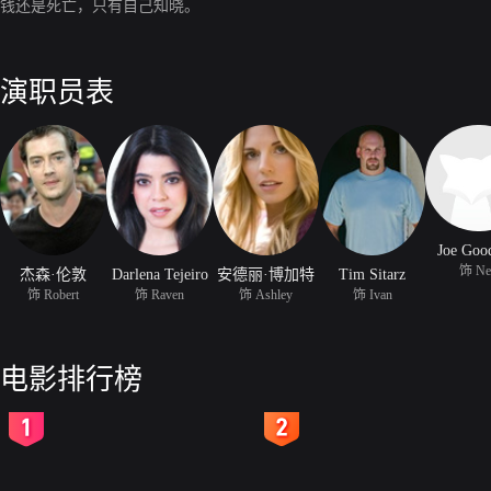
钱还是死亡，只有自己知晓。
演职员表
Joe Goo
饰 Ne
杰森·伦敦
Darlena Tejeiro
安德丽·博加特
Tim Sitarz
饰 Robert
饰 Raven
饰 Ashley
饰 Ivan
电影排行榜
2
3