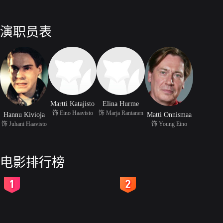
演职员表
Martti Katajisto
Elina Hurme
饰 Eino Haavisto
饰 Marja Rantanen
Hannu Kivioja
Matti Onnismaa
饰 Juhani Haavisto
饰 Young Eino
电影排行榜
2
3