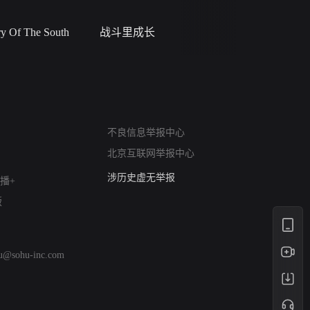
 Of The South
战斗里成长
私人女教
网络暴力有害信息举报
12318 文化市场举报
不良信息举报中心
算法推荐专项举报
北京互联网举报中心
亚运会举报专区
涉历史虚无举报
播+
网络谣言信息专项
版
涉政举报入口
涉未成年人举报
清朗自媒体乱象举报
hu@sohu-inc.com
涉民族宗教有害信息举报
清朗·生活服务类内容举报
清朗春节网络环境整治