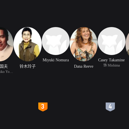
Miyuki Nomura
Casey Takamine
饰 Mishima
国夫
铃木玲子
Dana Reeve
饰 Matsuhiko Yoshizawa
4
5