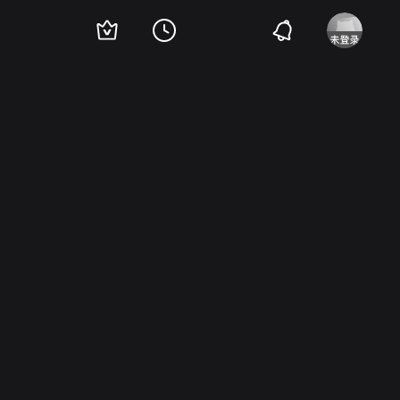
丹波哲郎
谷启