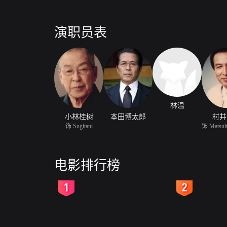
演职员表
林温
小林桂树
本田博太郎
村井
饰 Sugitani
电影排行榜
2
3