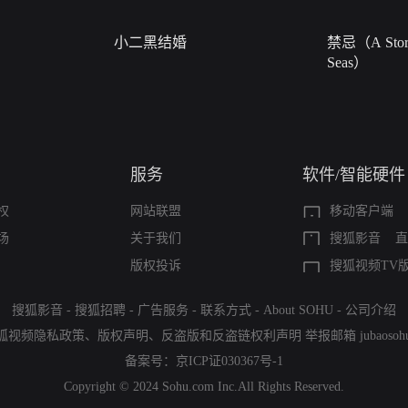
小二黑结婚
禁忌（A Story
Seas）
服务
软件/智能硬件
权
网站联盟
移动客户端
场
关于我们
搜狐影音
直
版权投诉
搜狐视频TV
搜狐影音
-
搜狐招聘
-
广告服务
-
联系方式
-
About SOHU
-
公司介绍
狐视频隐私政策
、
版权声明
、
反盗版和反盗链权利声明
举报邮箱
jubaoso
备案号：
京ICP证030367号-1
Copyright © 2024 Sohu.com Inc.All Rights Reserved.