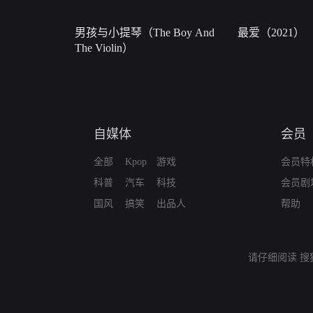
男孩与小提琴（The Boy And
最爱（2021）
The Violin）
自媒体
会员
全部
Kpop
游戏
会员特
科普
汽车
科技
会员剧
国风
搞笑
出品人
帮助
请仔细阅读
搜