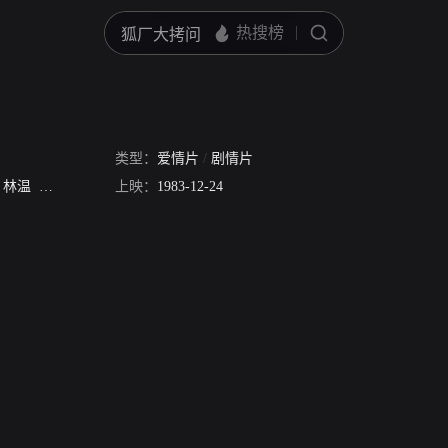
类型：
爱情片
/
剧情片
林温
村井国夫
铃木玲子
上映：
1983-12-24
Miyuki Nomura
Dana Reeve
Casey Takamine