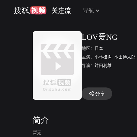
导航
LOV爱NG
地区：
日本
主演：
小林桂树
本田博太郎
导演：
舛田利雄
分享
简介
暂无