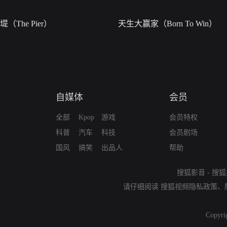
堤（The Pier）
天生大赢家（Born To Win）
自媒体
会员
全部
Kpop
游戏
会员特权
科普
汽车
科技
会员剧场
国风
搞笑
出品人
帮助
搜狐影音
-
搜狐
请仔细阅读
搜狐视频隐私政策
、
Copyri