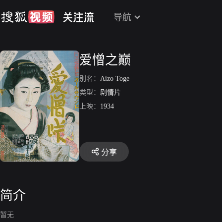
导航
爱憎之巅
别名：
Aizo Toge
类型：
剧情片
上映：
1934
分享
简介
暂无