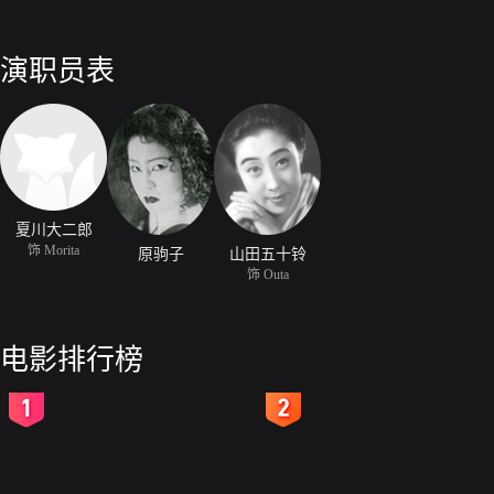
演职员表
夏川大二郎
饰 Morita
原驹子
山田五十铃
饰 Outa
电影排行榜
2
3