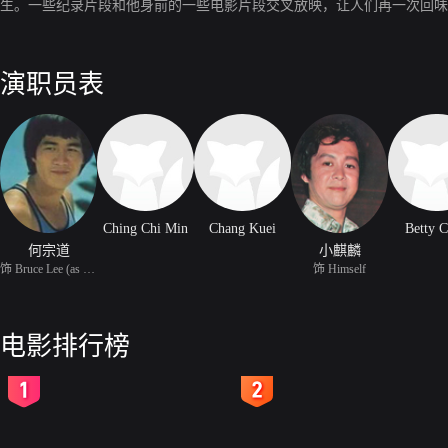
生。一些纪录片段和他身前的一些电影片段交叉放映，让人们再一次回味
演职员表
Ching Chi Min
Chang Kuei
Betty 
何宗道
小麒麟
饰 Bruce Lee (as Ho Tsu
饰 Himself
电影排行榜
2
3