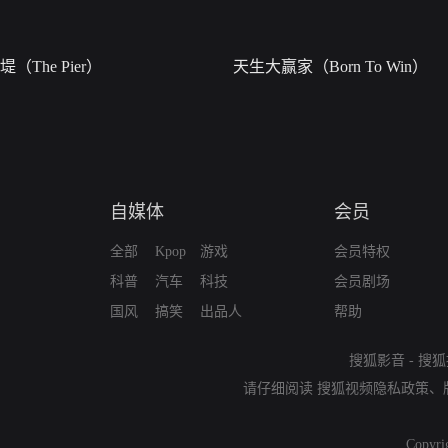
堤（The Pier）
天生大赢家（Born To Win）
自媒体
会员
全部
Kpop
游戏
会员特权
科普
汽车
科技
会员剧场
国风
搞笑
出品人
帮助
搜狐影音
-
搜狐
请仔细阅读
搜狐视频隐私政策
、
Copyri