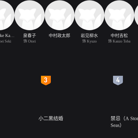
Kin'nosuke Kanai
泉春子
中村政太郎
岩见柳水
中村吉松
ei Seki
饰 Otori
饰 Kyuzo
饰 Kanzo Toba
4
5
小二黑结婚
禁忌（A Story
Seas）