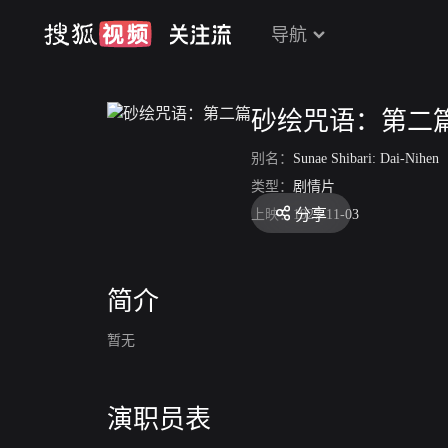
导航
砂绘咒语：第二
别名：
Sunae Shibari: Dai-Nihen
类型：
剧情片
分享
上映：
1927-11-03
简介
暂无
演职员表