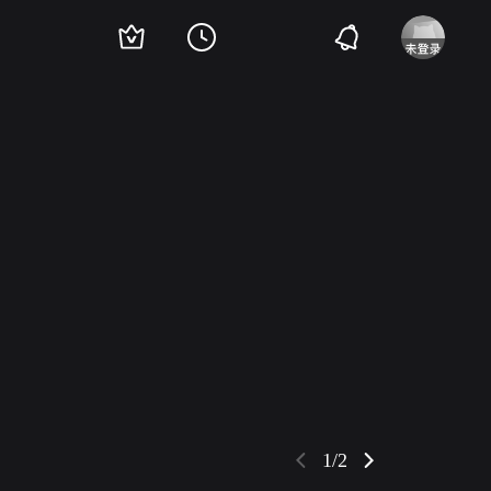
Kanai
泉春子
中村政太郎
岩见柳水
中村吉松
草间实
春日清
志贺靖郎
1/2