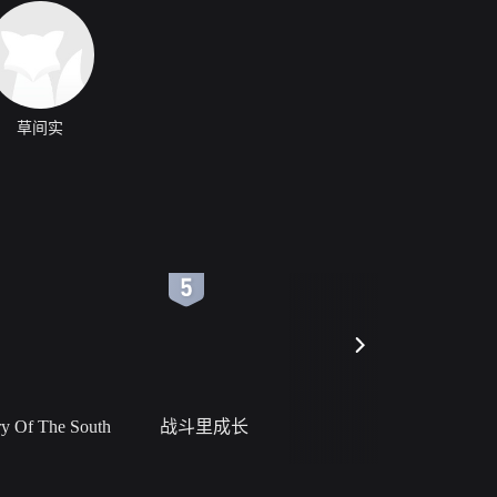
草间实
6
7
 Of The South
战斗里成长
私人女教