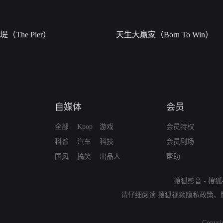
堤（The Pier）
天生大赢家（Born To Win）
自媒体
会员
全部
Kpop
游戏
会员特权
科普
汽车
科技
会员剧场
国风
搞笑
出品人
帮助
搜狐影音
-
搜狐
请仔细阅读
搜狐视频隐私政策
、
Copyri