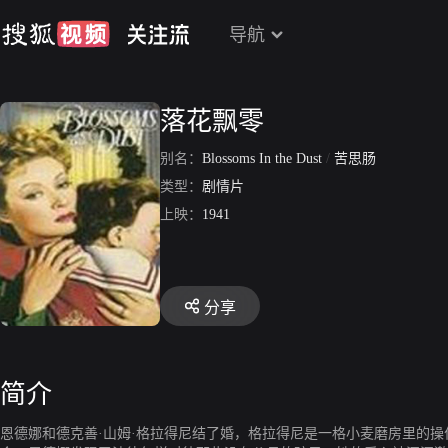
导航
落花飘零
别名：
Blossoms In the Dust
/
苦思肠
类型：
剧情片
上映：
1941
分享
简介
恩德娜和德克善·山姆·格拉得尼结了婚，格拉得尼是一格小麦磨房里的