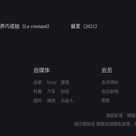
弄巧成拙（Le corniaud）
最爱（2021）
自媒体
会员
全部
Kpop
游戏
会员特权
科普
汽车
科技
会员剧场
国风
搞笑
出品人
帮助
搜狐影音
-
搜狐
请仔细阅读
搜狐视频隐私政策
、