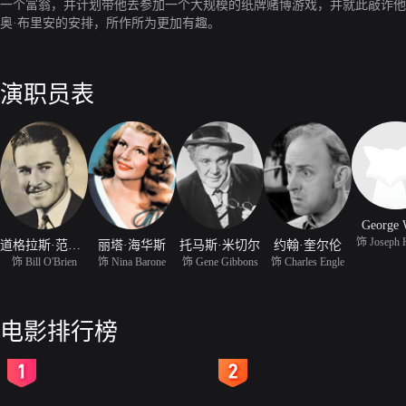
一个富翁，并计划带他去参加一个大规模的纸牌赌博游戏，并就此敲诈他
奥·布里安的安排，所作所为更加有趣。
演职员表
George 
饰 Joseph 
道格拉斯·范朋克
丽塔·海华斯
托马斯·米切尔
约翰·奎尔伦
饰 Bill O'Brien
饰 Nina Barone
饰 Gene Gibbons
饰 Charles Engle
电影排行榜
2
3