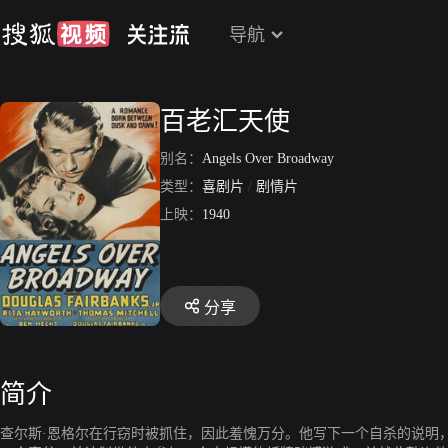
导航
百老汇天使
别名：
Angels Over Broadway
类型：
喜剧片
/
剧情片
上映：
1940
分享
简介
查尔斯·恩格尔在行窃时被抓住，因此羞愧万分。他写下一个自杀的说明