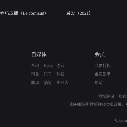
弄巧成拙（Le corniaud）
最爱（2021）
自媒体
会员
全部
Kpop
游戏
会员特权
科普
汽车
科技
会员剧场
国风
搞笑
出品人
帮助
搜狐影音
-
搜狐
请仔细阅读
搜狐视频隐私政策
、
Copyri