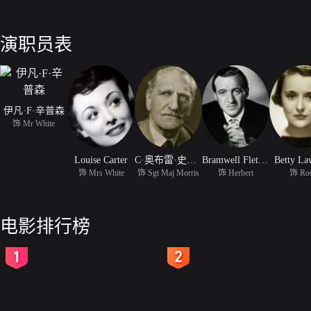
演职员表
伊凡·F·辛普森
饰 Mr White
Louise Carter
C·奥布雷·史密斯
Bramwell Fletcher
Betty La
饰 Mrs White
饰 Sgt Maj Morris
饰 Herbert
饰 Ro
电影排行榜
2
3