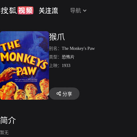
导航
猴爪
别名：
The Monkey's Paw
类型：
恐怖片
上映：
1933
分享
简介
暂无