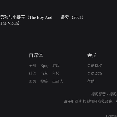
男孩与小提琴（The Boy And
最爱（2021）
The Violin）
自媒体
会员
全部
Kpop
游戏
会员特权
科普
汽车
科技
会员剧场
国风
搞笑
出品人
帮助
搜狐影音
-
搜狐
请仔细阅读
搜狐视频隐私政策
、
Copyri