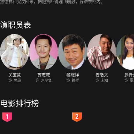
然德祥和雯汶回来，把肥贤吓得魂飞魄散，躲进衣柜内。
演职员表
关宝慧
苏志威
黎耀祥
姜皓文
颜仟
饰 思施
饰 刘厚贤
饰 德祥
饰 未知
饰 雯
电影排行榜
2
3