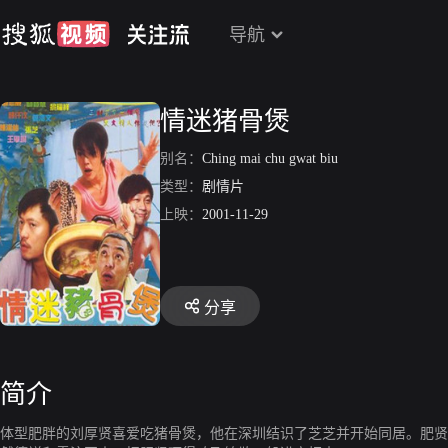
导航
情迷猪骨煲
别名：
Ching mai chu gwat biu
类型：
剧情片
上映：
2001-11-29
分享
简介
体型肥胖的刘厚贤喜爱吃猪骨煲，他在深圳结识了芝芝并开始同居。肥贤