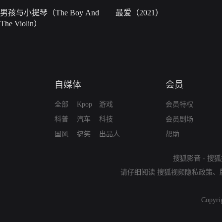
男孩与小提琴（The Boy And
最爱（2021）
The Violin）
自媒体
会员
全部
Kpop
游戏
会员特权
科普
汽车
科技
会员剧场
国风
搞笑
出品人
帮助
搜狐影音
-
搜狐
请仔细阅读
搜狐视频隐私政策
、
Copyri