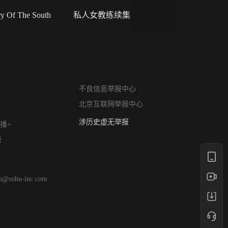
 Of The South
私人女教练续集
小二黑结
网络暴力有害信息举报
12318 文化市场举报
不良信息举报中心
算法推荐专项举报
北京互联网举报中心
亚运会举报专区
涉历史虚无举报
播+
网络谣言信息专项
版
涉政举报入口
涉未成年人举报
清朗自媒体乱象举报
hu@sohu-inc.com
涉民族宗教有害信息举报
清朗·生活服务类内容举报
清朗春节网络环境整治
涉企举报专区