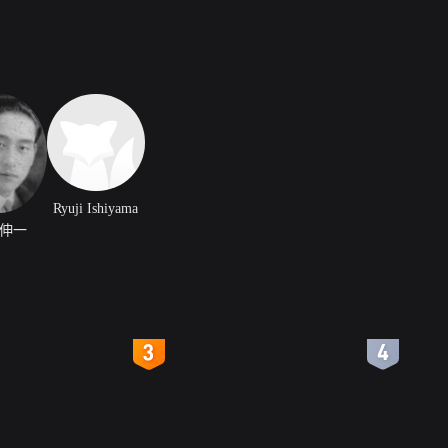
Ryuji Ishiyama
伸一
4
5