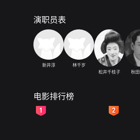
演职员表
新井淳
林千岁
松井千枝子
秋田
电影排行榜
2
3