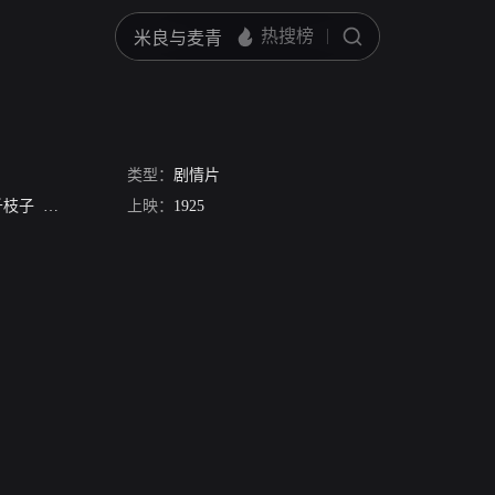
类型：
剧情片
千枝子
秋田伸一
Ryuji Ishiyama
上映：
1925