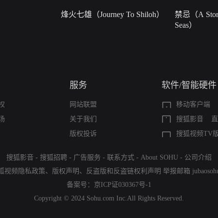
烽火七雄（Journey To Shiloh）
禁忌（A Story
Seas）
服务
软件/智能硬件
权
网站联盟
移动客户端
场
关于我们
搜狐影音
直
版权投诉
搜狐视频TV
搜狐影音
-
搜狐招聘
-
广告服务
-
联系方式
-
About SOHU
-
公司介绍
狐视频隐私政策
、
版权声明
、
反盗版和反盗链权利声明
举报邮箱
jubaoso
备案号：
京ICP证030367号-1
Copyright © 2024 Sohu.com Inc.All Rights Reserved.