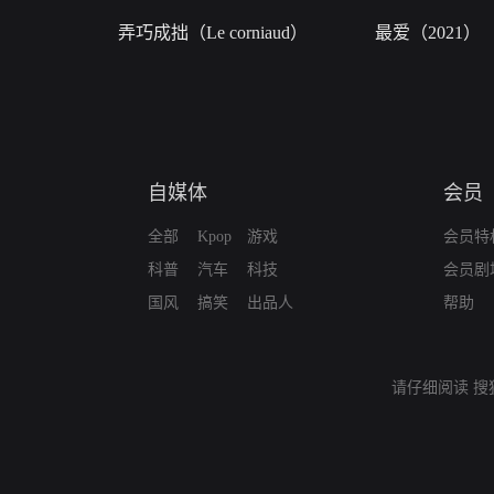
弄巧成拙（Le corniaud）
最爱（2021）
自媒体
会员
全部
Kpop
游戏
会员特
科普
汽车
科技
会员剧
国风
搞笑
出品人
帮助
请仔细阅读
搜