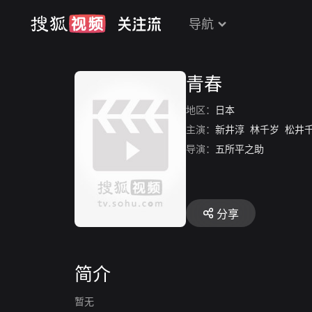
导航
青春
地区：
日本
主演：
新井淳
林千岁
松井
导演：
五所平之助
分享
简介
暂无