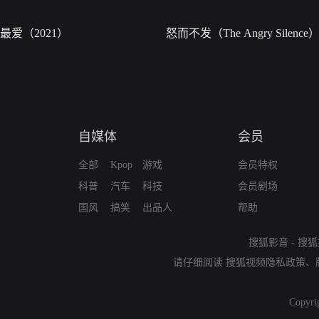
最爱（2021）
怒而不发（The Angry Silence
自媒体
会员
全部
Kpop
游戏
会员特权
科普
汽车
科技
会员剧场
国风
搞笑
出品人
帮助
搜狐影音
-
搜狐
请仔细阅读
搜狐视频隐私政策
、
Copyri