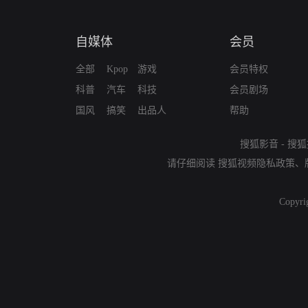
自媒体
会员
全部
Kpop
游戏
会员特权
科普
汽车
科技
会员剧场
国风
搞笑
出品人
帮助
搜狐影音
-
搜狐
请仔细阅读
搜狐视频隐私政策
、
Copyri