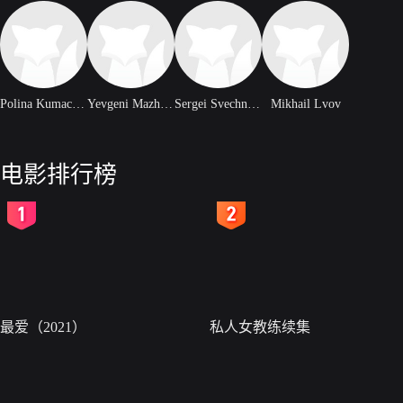
Polina Kumachenko
Yevgeni Mazhuga
Sergei Svechnikov
Mikhail Lvov
电影排行榜
2
3
最爱（2021）
私人女教练续集