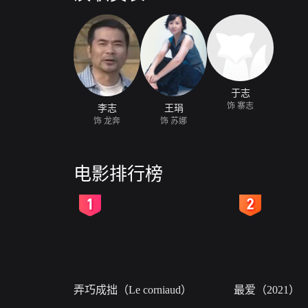
于志
饰 寨志
李志
王琄
饰 龙奔
饰 苏娜
电影排行榜
2
3
弄巧成拙（Le corniaud）
最爱（2021）