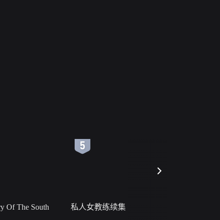
6
7
 Of The South
私人女教练续集
小二黑结