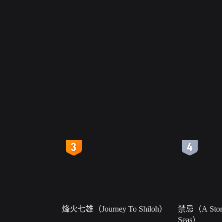
4
5
烽火七雄（Journey To Shiloh）
禁忌（A Story
Seas）