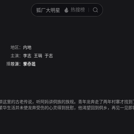
地区：
内地
主演：
李志
王琄
于志
播放源：
爱奇艺
导演：
李小珑
讲这里的古老传说，听阿妈讲侗族的族规。青年龙奔走了两年村寨才找到了
繁华生活并未使龙奔受伤的心灵得到抚慰，他渴望回到侗乡，再见一见即