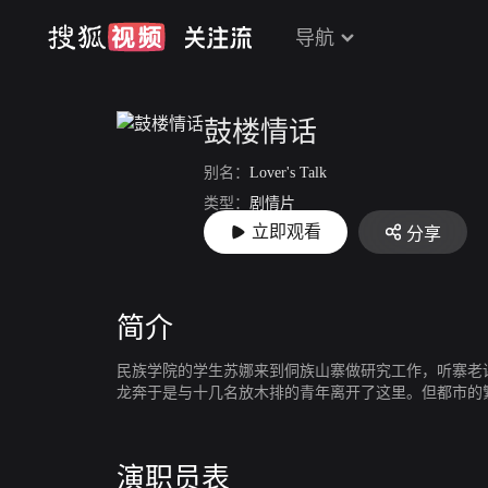
导航
鼓楼情话
别名：
Lover's Talk
类型：
剧情片
立即观看
分享
上映：
1987
简介
民族学院的学生苏娜来到侗族山寨做研究工作，听寨老
龙奔于是与十几名放木排的青年离开了这里。但都市的
演职员表