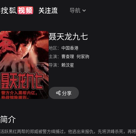
导航
聂天龙九七
地区：
中国香港
主演：
曹查理
何家驹
导演：
赖汶星
分享
简介
活跃黑红两帮的郑威被警方缉捕过，他逃出来报仇，先将洪峰杀死，再将