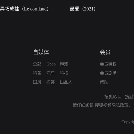
弄巧成拙（Le corniaud）
最爱（2021）
自媒体
会员
全部
Kpop
游戏
会员特权
科普
汽车
科技
会员剧场
国风
搞笑
出品人
帮助
搜狐影音
-
搜狐
请仔细阅读
搜狐视频隐私政策
、
Copyri