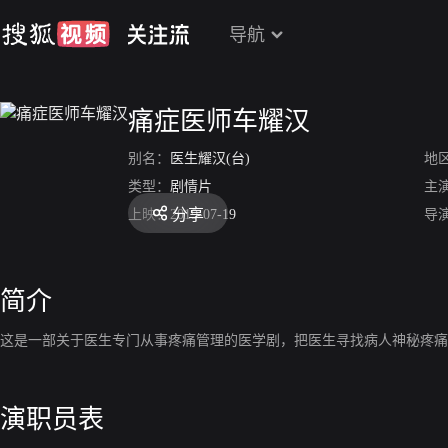
导航
痛症医师车耀汉
别名：
医生耀汉(台)
地
类型：
剧情片
主
分享
上映：
2019-07-19
导
简介
这是一部关于医生专门从事疼痛管理的医学剧，把医生寻找病人神秘疼痛
演职员表