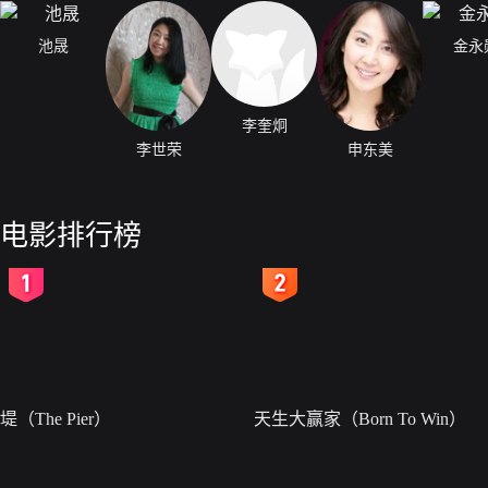
池晟
金永
李奎炯
李世荣
申东美
电影排行榜
2
3
堤（The Pier）
天生大赢家（Born To Win）