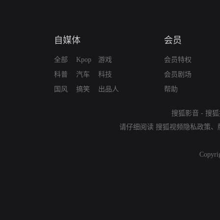
自媒体
会员
全部
Kpop
游戏
会员特权
科普
汽车
科技
会员剧场
国风
搞笑
出品人
帮助
搜狐影音
-
搜狐
请仔细阅读
搜狐视频隐私政策
、
Copyri