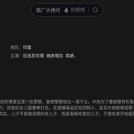
地区：
印度
主演：
拉吉尼坎塔
纳彦塔拉
库纳尔·赫姆
阿图尔·库尔卡尼
沙鲁
火烧死博里瓦里17名警察，致使警察地位一落千丈。中央为了重振警界形
力、拐卖妇女儿童重拳打击。在逮捕毒品实际控制人、孟买大商贩维诺德
其实，儿子不是维诺德的亲儿子，而是毒贩哈里的儿子。于是哈里开始报
官员报告上级，法官建议停止阿迪亚的警察专员职务，阿迪亚向法官证明
孟买警界人心惶惶。阿迪亚反其道而行之，到监狱以获得减刑...