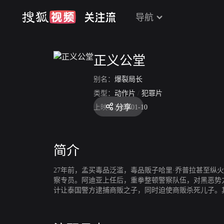
导航
正义公堂
别名：
爆裂局长
类型：
动作片
/
犯罪片
分享
上映：
2020-01-10
简介
27年前，孟买毒品泛滥，毒品贩子哈里·乔普拉甚至纵
察专员。阿迪亚上任后，重拳整顿警察队伍，对黑恶势
计让泰国警方逮捕商贩之子，同时迫使商贩杀死儿子。
亡。阿迪亚找不到对手，疯狂报复，杀死多人，人权署
份，哈里也用经济手段鼓动手下疯狂杀害孟买警察，一时