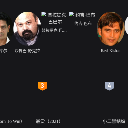
约吉·巴布
普拉提克·巴巴尔
阿图尔·库尔卡尼
沙鲁巴·舒克拉
Ravi Kishan
4
5
n To Win）
最爱（2021）
小二黑结婚