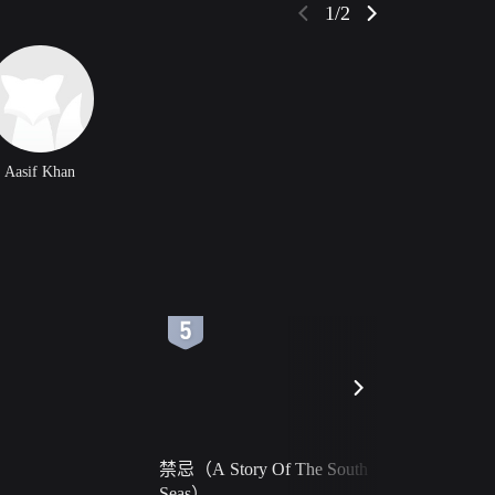
1/2
Aasif Khan
6
7
禁忌（A Story Of The South
火球（Ball 
Seas）