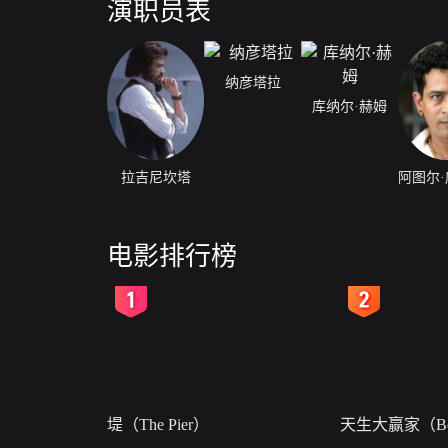
演职员表
纳彦塔拉
库纳尔·赫姆
拉吉尼坎塔
电影排行榜
2
3
堤（The Pier）
天生大赢家（Bor