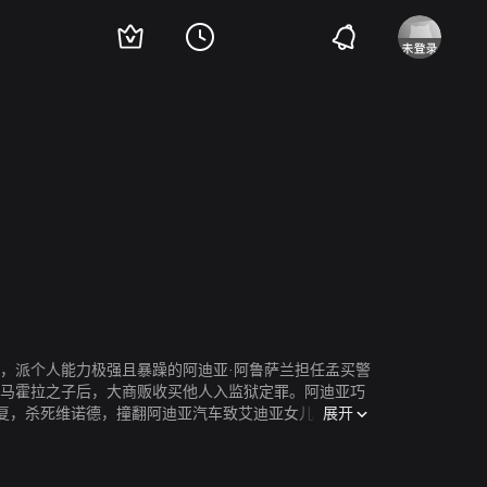
巴·舒克拉
普拉提克·巴巴尔
约吉·巴布
Ravi Kishan
Aasif Khan
Murli Sh
象，派个人能力极强且暴躁的阿迪亚·阿鲁萨兰担任孟买警
·马霍拉之子后，大商贩收买他人入监狱定罪。阿迪亚巧
展开
复，杀死维诺德，撞翻阿迪亚汽车致艾迪亚女儿瓦丽死
符合警察职业获得认可。阿迪亚终于确定对手哈里的身