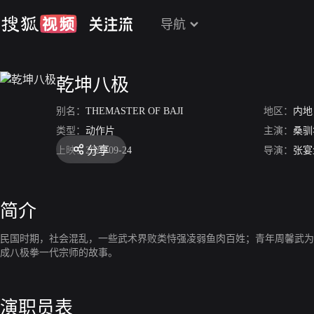
导航
乾坤八极
别名：
THEMASTER OF BAJI
地区：
内地
类型：
动作片
主演：
桑驯
分享
上映：
2020-09-24
导演：
张宴
简介
民国时期，社会混乱，一些武术界败类恃强凌弱鱼肉百姓；青年周馨武为
成八极拳一代宗师的故事。
演职员表