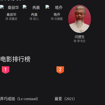
桑驯华
冉晨
皓乔
饰 周馨武
饰 双儿
饰 孙展鹏
闫德生
饰 李书文
电影排行榜
2
3
弄巧成拙（Le corniaud）
最爱（2021）