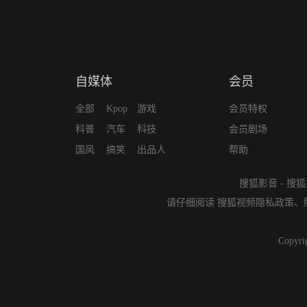
自媒体
会员
全部
Kpop
游戏
会员特权
科普
汽车
科技
会员剧场
国风
搞笑
出品人
帮助
搜狐影音
-
搜狐
请仔细阅读
搜狐视频隐私政策
、
Copyri