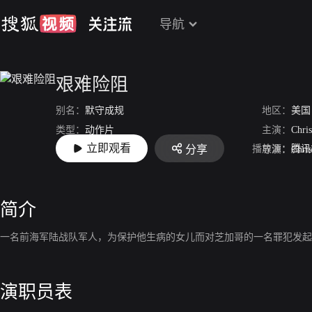
导航
艰难险阻
别名：
默守成规
地区：
美国
类型：
动作片
主演：
Chris
立即观看
播放源：
腾讯
分享
上映：
2016-03-05
导演：
Chri
简介
一名前海军陆战队军人，为保护他生病的女儿而对芝加哥的一名罪犯发起
演职员表