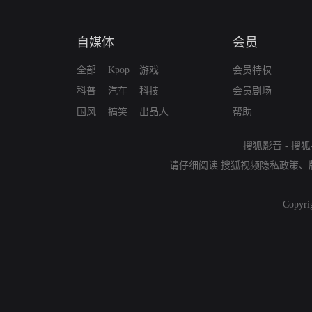
自媒体
会员
全部
Kpop
游戏
会员特权
科普
汽车
科技
会员剧场
国风
搞笑
出品人
帮助
搜狐影音
-
搜狐
请仔细阅读
搜狐视频隐私政策
、
Copyri