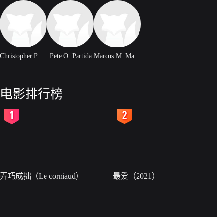
Christopher Phipps
Pete O. Partida
Marcus M. Mauldin
电影排行榜
2
3
弄巧成拙（Le corniaud）
最爱（2021）