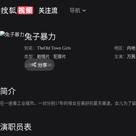
导航
兔子暴力
别名：
TheOld Town Girls
地区：
内地
类型：
剧情片
/
犯罪片
主演：
万茜
分享
上映：
2020-10
简介
在一座重工业城市，一对分别17年的母女在美好的夏天重逢，女儿为了
演职员表