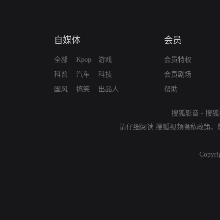
自媒体
会员
全部
Kpop
游戏
会员特权
科普
汽车
科技
会员剧场
国风
搞笑
出品人
帮助
搜狐影音
-
搜狐
请仔细阅读
搜狐视频隐私政策
、
Copyri