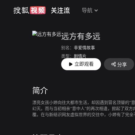
导航
远方有多远
别名：
非爱情故事
类型：
剧情片
立即观看
分享
上映：
2020-09-18
简介
漂亮女孩小婷向往大都市生活，却因遇到冒名顶替的“
幻灭。而与当初相亲“意中人”的再次相逢，掀起了双
覆。在与新结识网友虚拟世界的交往中，小婷有了完全
业的同时，她保持着对情感的一份美好希冀。