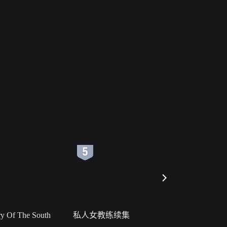
6
7
 Of The South
私人女教练续集
小二黑结