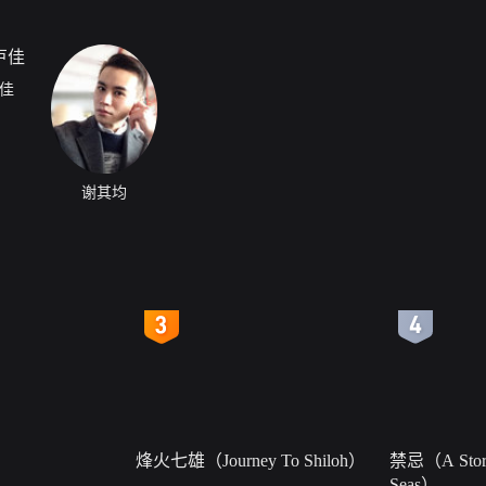
佳
谢其均
4
5
烽火七雄（Journey To Shiloh）
禁忌（A Story
Seas）