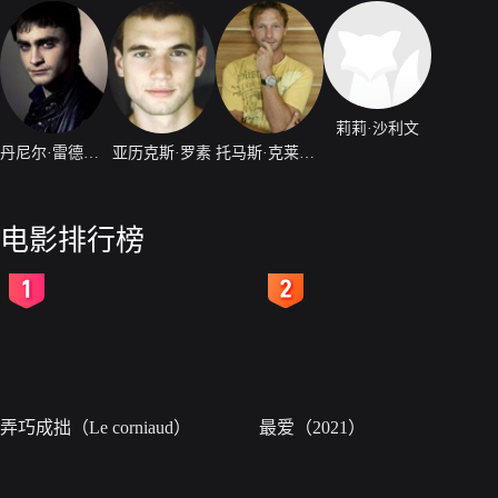
莉莉·沙利文
丹尼尔·雷德克里夫
亚历克斯·罗素
托马斯·克莱舒曼
电影排行榜
2
3
弄巧成拙（Le corniaud）
最爱（2021）