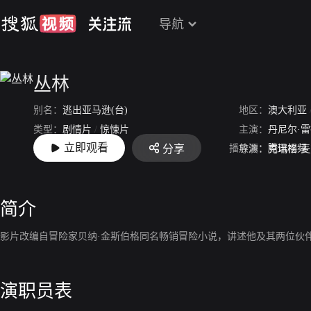
导航
丛林
别名：
逃出亚马逊(台)
地区：
澳大利亚
类型：
剧情片
/
惊悚片
主演：
丹尼尔·
立即观看
播放源：
腾讯视频
分享
上映：
2017-08-03
导演：
克瑞格·
简介
影片改编自冒险家贝纳·金斯伯格同名畅销冒险小说，讲述他及其两位伙
演职员表