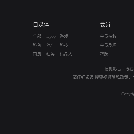
自媒体
会员
全部
Kpop
游戏
会员特权
科普
汽车
科技
会员剧场
国风
搞笑
出品人
帮助
搜狐影音
-
搜狐
请仔细阅读
搜狐视频隐私政策
、
Copyri