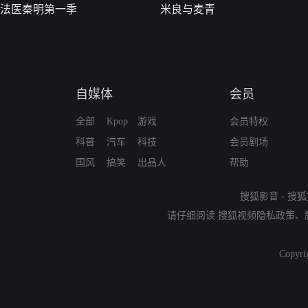
法医秦明第一季
米良与麦青
自媒体
会员
全部
Kpop
游戏
会员特权
科普
汽车
科技
会员剧场
国风
搞笑
出品人
帮助
搜狐影音
-
搜狐
请仔细阅读
搜狐视频隐私政策
、
Copyri