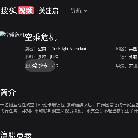
导航
空乘危机
别名：
空乘
/
The Flight Attendant
地区：
美国
类型：
悬疑
/
剧情
主演：
凯莉
分享
上映：
2020-11-26
导演：
苏珊
简介
一名酗酒成性的空中小姐卡珊德拉·鲍登宿醉之后，在泰国曼谷的一家酒
飞行任务，并对同事和联邦调查局探员撒谎。她完全记不起当夜发生了什
演职员表