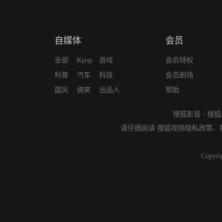
自媒体
会员
全部
Kpop
游戏
会员特权
科普
汽车
科技
会员剧场
国风
搞笑
出品人
帮助
搜狐影音
-
搜狐
请仔细阅读
搜狐视频隐私政策
、
Copyri