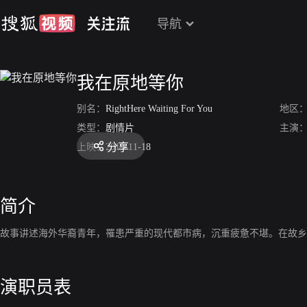
导航
我在原地等你
别名：
RightHere Waiting For You
地区
类型：
剧情片
主演
分享
上映：
2019-11-18
简介
故事讲述海外华裔青年，罹患严重的现代都市病，沉重疲惫不堪。在故乡
演职员表