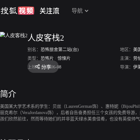
导航
人皮客栈2
别名：
恐怖旅舍第二站(台)
地区：
美
类型：
恐怖片
/
惊悚片
主演：
劳
分享
上映：
2007-06-08
导演：
伊
简介
美国某大学艺术系的学生：贝丝（LaurenGerman饰）、惠特妮（BijouP
丽克希尔（VeraJordanova饰），后者自告奋勇担任三个女孩的
孩们欣然前往，然而等待她们的并非蓝天绿水美食佳肴，也没有英俊帅气