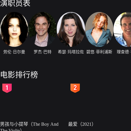
演职员表
劳伦·日尔曼
罗杰·巴特
希瑟·玛塔拉佐
碧悠·菲利浦斯
理查德
电影排行榜
2
3
男孩与小提琴（The Boy And
最爱（2021）
The Violin）