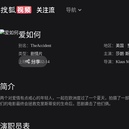
导航
爱如何
别名：
TheAccident
地区：
美国
/
类型：
剧情片
主演：
莎朗·
分享
上映：
2020-02-14
导演：
Klaus M
简介
两个对爱情有点戒心的年轻人，一起在欧洲度过了一个夏天，拍摄了一部
们的电影最终会拯救克里斯蒂安的生命后，悲剧袭击了他们俩。
演职员表