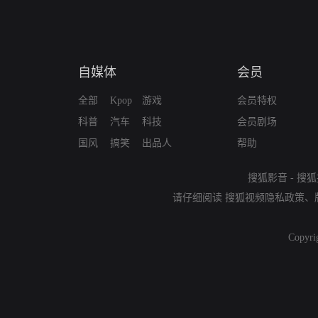
自媒体
会员
全部
Kpop
游戏
会员特权
科普
汽车
科技
会员剧场
国风
搞笑
出品人
帮助
搜狐影音
-
搜狐
请仔细阅读
搜狐视频隐私政策
、
Copyri