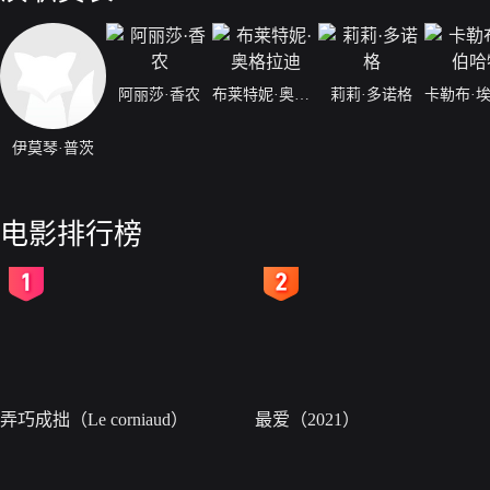
阿丽莎·香农
布莱特妮·奥格拉迪
莉莉·多诺格
伊莫琴·普茨
电影排行榜
2
3
弄巧成拙（Le corniaud）
最爱（2021）