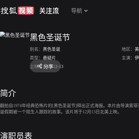
导航
黑色圣诞节
别名：
黑色圣诞
地区：
美
类型：
悬疑片
主演：
伊
分享
上映：
2019-12-13
简介
翻拍自1974年经典恐怖片的[黑色圣诞节]释出正式海报。本片由导演索菲亚·塔卡尔与A
诞假期被一个陌生人跟踪的故事。该片将于12月13日北美上映。
演职员表