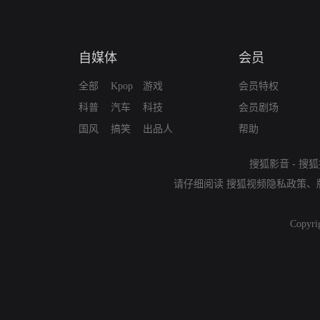
自媒体
会员
全部
Kpop
游戏
会员特权
科普
汽车
科技
会员剧场
国风
搞笑
出品人
帮助
搜狐影音
-
搜狐
请仔细阅读
搜狐视频隐私政策
、
Copyri