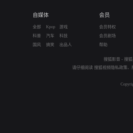
自媒体
会员
全部
Kpop
游戏
会员特权
科普
汽车
科技
会员剧场
国风
搞笑
出品人
帮助
搜狐影音
-
搜狐
请仔细阅读
搜狐视频隐私政策
、
Copyri