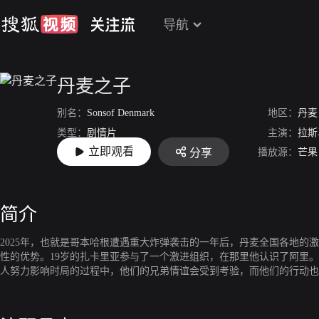
导航
丹麦之子
别名：
Sonsof Denmark
地区：
丹麦
类型：
剧情片
主演：
拉斯
立即观看
播放源：
芒果
分享
上映：
2019-01-24
简介
2025年，也就是哥本哈根遭遇重大炸弹袭击的一年后，丹麦全国各地的
性的优势。19岁的扎卡里亚参与了一个激进组织，在那里他认识了阿里
人努力影响时局的过程中，他们的兄弟情谊会受到考验，而他们的行动也