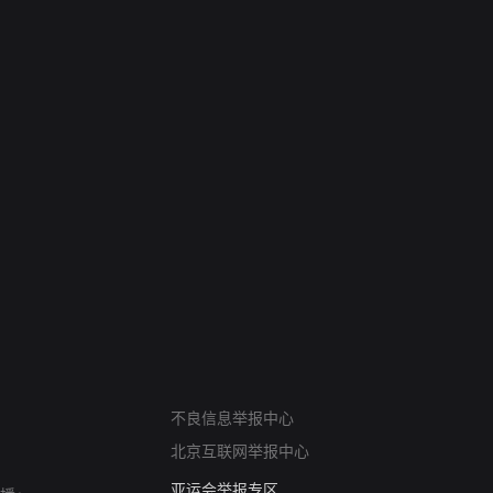
6
7
禁忌（A Story Of The South
火球（Ball of F
Seas）
网络暴力有害信息举报
不良信息举报中心
12318 文化市场举报
北京互联网举报中心
算法推荐专项举报
亚运会举报专区