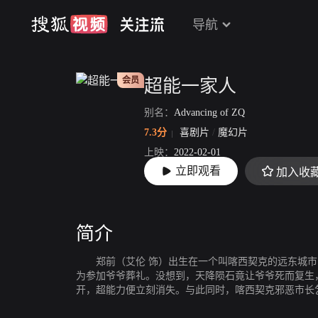
导航
会员
超能一家人
别名：
Advancing of ZQ
7.3分
喜剧片
/
魔幻片
上映：
2022-02-01
立即观看
加入收
片长：
112分15秒
简介
郑前（艾伦 饰）出生在一个叫喀西契克的远东城市
为参加爷爷葬礼。没想到，天降陨石竟让爷爷死而复生
开，超能力便立刻消失。与此同时，喀西契克邪恶市长乞
财神器”APP。郑前被迫和超能力家人团结起来，共同抵抗