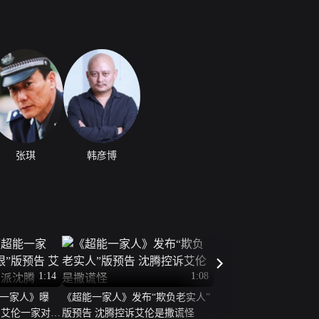
张琪
韩彦博
1:14
1:08
一家人》曝
《超能一家人》发布“欺负老实人”
 艾伦一家对抗
版预告 沈腾控诉艾伦是撒谎怪