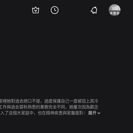
妏
陈家逵
陈嘉君
昶玮
简春忠
邱德洋
朱陆豪
谢琼煖
Chun-Keng Hsu
在那裡她對過去絕口不提，過度保護自己一度被冠上高冷
的工作與過去碧秋熟悉的業務完全不同，她屢次因為觀念
展开
融入了這個大家庭中，也在精神疾患與家屬面對的人生困
打亂了碧秋平穩的生活，更讓現任網紅女友林莉(廖苡喬