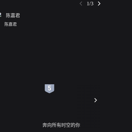
1/3
陈嘉君
6
7
奔向所有时空的你
进错门的