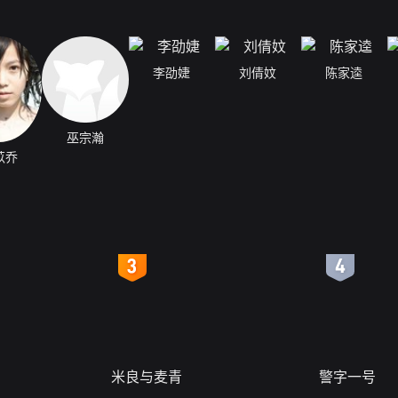
李劭婕
刘倩妏
陈家逵
巫宗瀚
苡乔
4
5
米良与麦青
警字一号