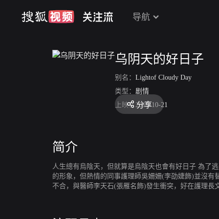
导航
乌阴天的好日子
别名：
Lightof Cloudy Day
类型：
剧情
分享
上映：
2019-10-21
简介
人生總有烏陰天，但就算是烏陰天也會有好日子 為了
的形象，但熱情的同事護理師吳姍姍(李劭婕飾)並沒
不合，與醫師李天石(張雁名飾)發生衝突，好在護理長
境裡得到屬於自己的成長。 然而碧秋極力掩飾的過去如
飾)以為碧秋要與自己搶人，決定要修理碧秋，來到療養中