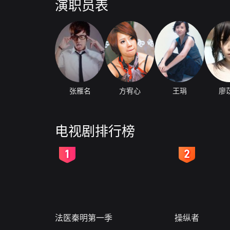
演职员表
张雁名
方宥心
王琄
廖
电视剧排行榜
2
3
法医秦明第一季
操纵者