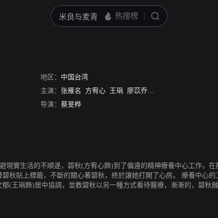
地区：
中国台湾
主演：
张雁名
方宥心
王琄
廖苡乔
巫宗瀚
李劭婕
刘倩
导演：
蔡旻桦
逃避現實生活的不順遂，碧秋(方宥心飾)到了偏遠的精神療養中心工作，
有替碧秋貼上標籤，不斷的關心著碧秋，終於讓她打開了心房。 療養中心
文郁(王琄飾)居中協調，並教碧秋以另一種方式看待醫療，漸漸的，碧秋
影隨形，具有暴力傾向的前男友郭得浩(巫宗翰飾)找到了療養中心，不僅
心投下震撼彈，引爆碧秋一直隱藏的秘密… 患有亞斯...