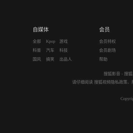
自媒体
会员
全部
Kpop
游戏
会员特权
科普
汽车
科技
会员剧场
国风
搞笑
出品人
帮助
搜狐影音
-
搜狐
请仔细阅读
搜狐视频隐私政策
、
Copyri