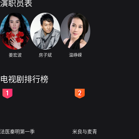
演职员表
姜宏波
房子斌
温峥嵘
电视剧排行榜
2
3
法医秦明第一季
米良与麦青