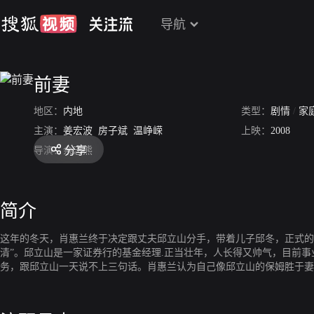
导航
前妻
地区：
内地
类型：
剧情
/
家
主演：
姜宏波
房子斌
温峥嵘
上映：
2008
分享
导演：
余志熊
简介
这年的冬天，肖惠兰终于决定跟丈夫邱立山分手，带着儿子邱冬，正式的
清”。邱立山是一家证券行的基金经理.正当壮年，人长得又帅气，目前
务，跟邱立山一天说不上三句话。肖惠兰认为自己像邱立山的保姆胜于妻
变？肖惠兰并没有考虑清楚，她用了一种简单的方式，——期望能够提醒
里，她希望邱立山能挽留她，哪怕能好好吵一架。可是，事与愿违，她是
来表态。