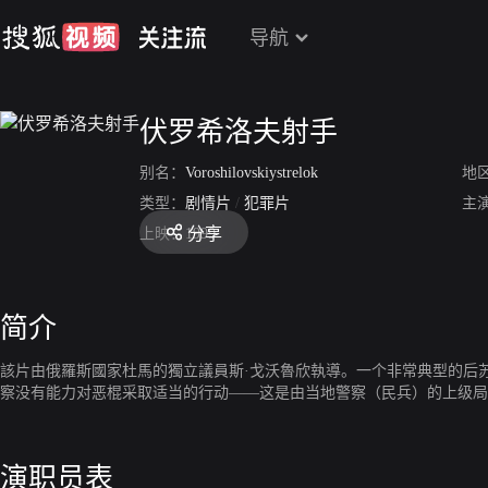
导航
伏罗希洛夫射手
别名：
Voroshilovskiystrelok
地
类型：
剧情片
/
犯罪片
主
分享
上映：
1999
简介
該片由俄羅斯國家杜馬的獨立議員斯·戈沃魯欣執導。一个非常典型的后
察没有能力对恶棍采取适当的行动——这是由当地警察（民兵）的上级局
演职员表