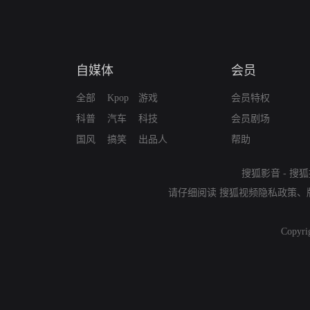
自媒体
会员
全部
Kpop
游戏
会员特权
科普
汽车
科技
会员剧场
国风
搞笑
出品人
帮助
搜狐影音
-
搜狐
请仔细阅读
搜狐视频隐私政策
、
Copyri