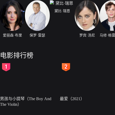
黛比·瑞恩
爱丽森·布里
保罗·雷瑟
罗宾·汤尼
电影排行榜
2
3
男孩与小提琴（The Boy And
最爱（2021）
The Violin）