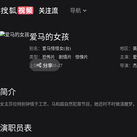
导航
爱马的女孩
别名：
爱马怪怪女(台)
地区：
美
类型：
恐怖片
/
剧情片
/
惊悚片
主演：
爱
分享
上映：
2020-01-27
导演：
杰
简介
女主莎拉特别钟情于工艺、马和超自然犯罪节目，她还时不时做清醒梦。
演职员表