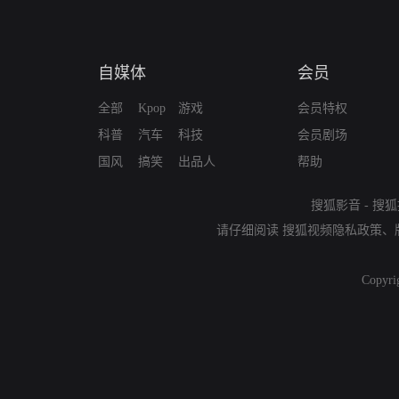
自媒体
会员
全部
Kpop
游戏
会员特权
科普
汽车
科技
会员剧场
国风
搞笑
出品人
帮助
搜狐影音
-
搜狐
请仔细阅读
搜狐视频隐私政策
、
Copyri