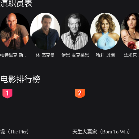
演职员表
帕特里克·斯图尔特
休·杰克曼
伊恩·麦克莱恩
哈莉·贝瑞
法米克
电影排行榜
2
3
堤（The Pier）
天生大赢家（Born To Win）