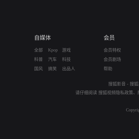
自媒体
会员
全部
Kpop
游戏
会员特权
科普
汽车
科技
会员剧场
国风
搞笑
出品人
帮助
搜狐影音
-
搜狐
请仔细阅读
搜狐视频隐私政策
、
Copyri