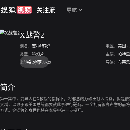
导航
X战警2
别名：
变种特攻2
地区：
美国
/
类型：
科幻片
主演：
帕特里
分享
上映：
2003-09-29
导演：
布莱恩
简介
第一集中，变异人在X教授的指挥下，将邪恶的万磁王打入冷宫，但是依
大增，以致于跟美国总统都要就此事进行磋商。一个拥有很高声誉的前将
方式。金钢狼的身世也将在本集中进一步揭开。