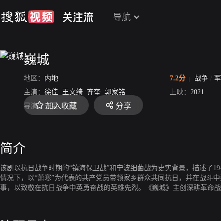
导航
巍城
地区：
内地
7.2分
战争
/
军
主演：
徐佳
王文绮
齐奎
郭家铭
张璐瑶
张国强
上映：
2021
加入收藏
分享
导演：
齐星
简介
该剧以抗日战争时期的“镇海保卫战”和宁波细菌战为史实背景，描述了19
情况下，以“萧寒”为代表的共产党员带领家乡群众共同抗日，并在战斗
事，以致敬在抗日战争中英勇奋战的英雄先烈。《巍城》主创深耕革命战
背景，首次将“镇海保卫战”搬上荧屏，对革命精神进行深刻解读和深入
作上，既尊重革命历史，又不失艺术高水准，将革命精神的精髓进行艺术
深的故事展现在公众视野。