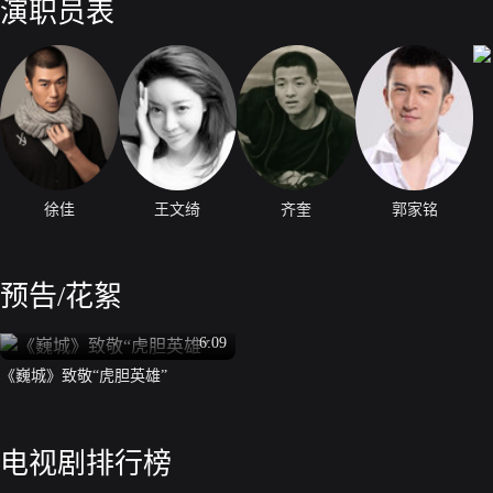
演职员表
徐佳
王文绮
齐奎
郭家铭
预告/花絮
6:09
《巍城》致敬“虎胆英雄”
电视剧排行榜