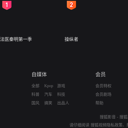
2
3
法医秦明第一季
操纵者
自媒体
会员
全部
Kpop
游戏
会员特权
科普
汽车
科技
会员剧场
国风
搞笑
出品人
帮助
搜狐影音
-
搜狐
请仔细阅读
搜狐视频隐私政策
、