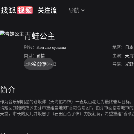
导航
青蛙公主
别名：
Kaeruno ojosama
地区：
日本
类型：
剧情
主演：
天海
分享
上映：
2012-04-12
导演：
光野
简介
作为音乐剧明星的仓坂澪（天海佑希饰）一直以百老汇为最终奋斗目标，
请她回到她的故乡由芽市重组当地的“香颂合唱团”。由芽市面临着城市
天堂，市长的女儿井坂忠子（石田百合子饰）力挽狂澜，希望重组“香颂
吃惊的是，参加合唱团的成员不是家庭主妇，就是找不到工作的大学生，