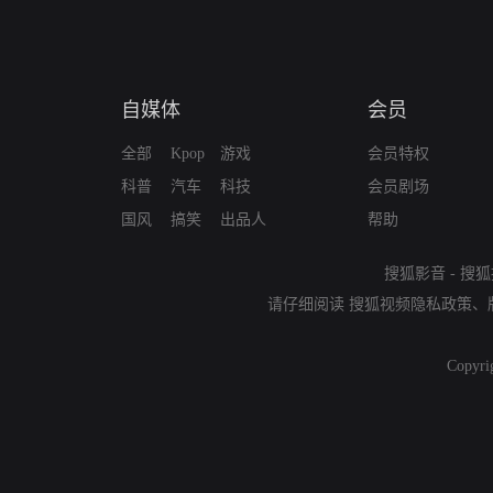
自媒体
会员
全部
Kpop
游戏
会员特权
科普
汽车
科技
会员剧场
国风
搞笑
出品人
帮助
搜狐影音
-
搜狐
请仔细阅读
搜狐视频隐私政策
、
Copyri