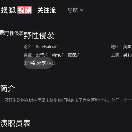
导航
野性侵袭
别名：
Survivalcraft
地区：
美国
类型：
恐怖片
/
动作片
/
惊悚片
主演：
奥莉
分享
上映：
2017-09-23
简介
一只野生动物在树林里周末徒步旅行时袭击了六名医科学生。他们一个个
演职员表