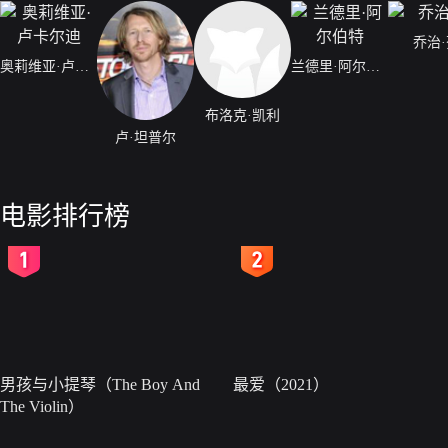
乔治
奥莉维亚·卢卡尔迪
兰德里·阿尔伯特
布洛克·凯利
卢·坦普尔
电影排行榜
2
3
男孩与小提琴（The Boy And
最爱（2021）
The Violin）