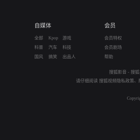
自媒体
会员
全部
Kpop
游戏
会员特权
科普
汽车
科技
会员剧场
国风
搞笑
出品人
帮助
搜狐影音
-
搜狐
请仔细阅读
搜狐视频隐私政策
、
Copyri