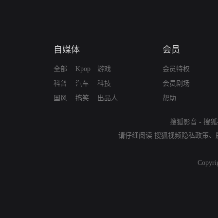
自媒体
会员
全部
Kpop
游戏
会员特权
科普
汽车
科技
会员剧场
国风
搞笑
出品人
帮助
搜狐影音
-
搜狐
请仔细阅读
搜狐视频隐私政策
、
Copyri