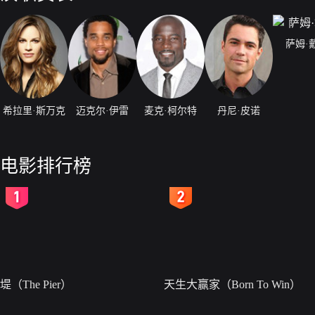
萨姆·
希拉里·斯万克
迈克尔·伊雷
麦克·柯尔特
丹尼·皮诺
电影排行榜
2
3
堤（The Pier）
天生大赢家（Born To Win）