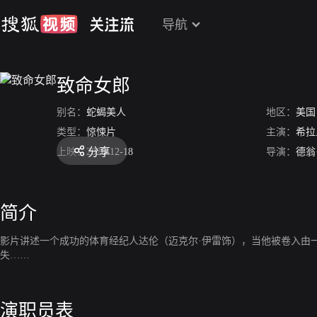
导航
致命女郎
别名：
蛇蝎美人
地区：
美国
类型：
惊悚片
主演：
希拉
分享
上映：
2020-12-18
导演：
德翁
简介
影片讲述一个成功的体育经纪人达伦（迈克尔·伊雷饰），当他被卷入由
失……
演职员表