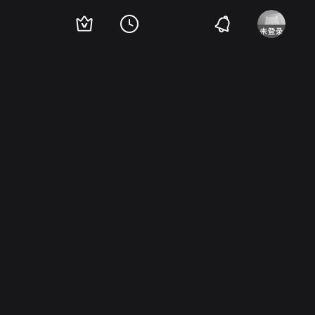
o
Archie Alemania
Perla Bautista
丹·凯德
Leo Martinez
Snooky Serna