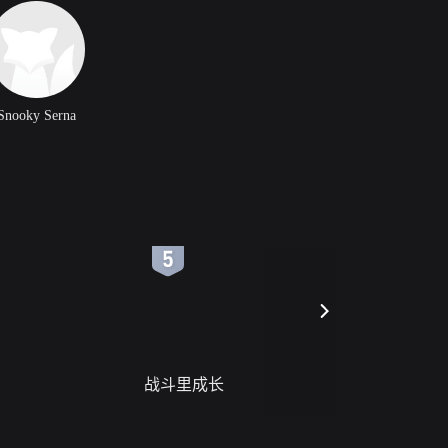
Snooky Serna
6
7
战斗里成长
蝎尾谋杀案（L
scorpione