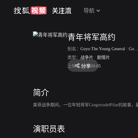
导航
青年将军高约
别名：
Goyo:The Young General
/
Goyo: The Boy General
类型：
战争片
/
剧情片
分享
上映：
2018-09-05
简介
美菲战争期间，一位年轻将军GregoriodelPilar的
演职员表