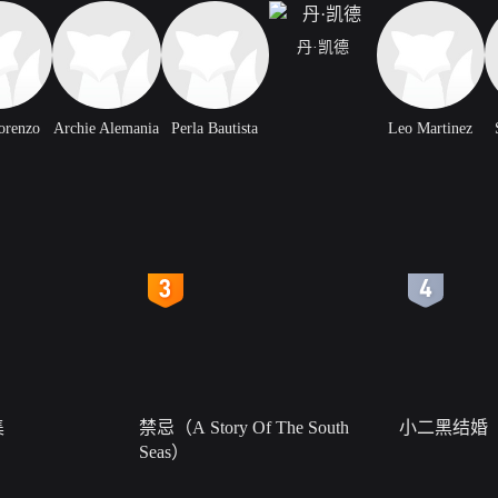
丹·凯德
Lorenzo
Archie Alemania
Perla Bautista
Leo Martinez
4
5
集
禁忌（A Story Of The South
小二黑结婚
Seas）